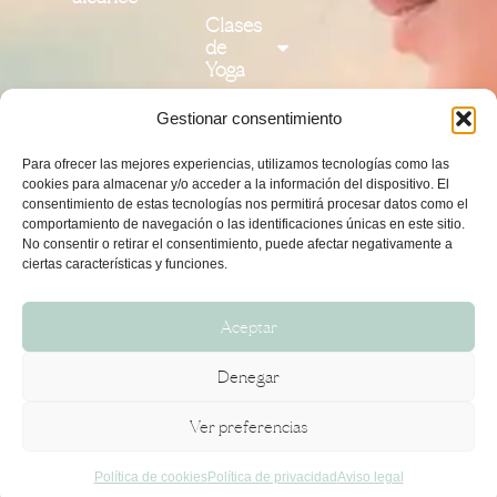
Clases
de
Yoga
Formación
Gestionar consentimiento
de
Profesores
Para ofrecer las mejores experiencias, utilizamos tecnologías como las
cookies para almacenar y/o acceder a la información del dispositivo. El
Cursos de
consentimiento de estas tecnologías nos permitirá procesar datos como el
profundización
comportamiento de navegación o las identificaciones únicas en este sitio.
No consentir o retirar el consentimiento, puede afectar negativamente a
ciertas características y funciones.
Talleres y
colaboraciones
Aceptar
Contacto
Denegar
Copyright 2026 - © Todos los Derechos Reservados
Ver preferencias
Aviso legal
Política de cookies
Política de privacidad
Accesibilidad
Política de cookies
Política de privacidad
Aviso legal