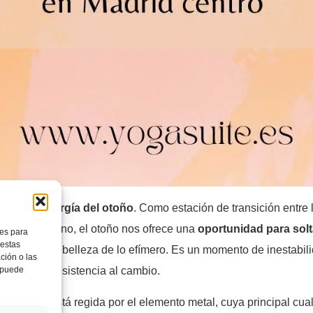
 con la energía del otoño
. Como estación de transición entre 
so del invierno, el otoño nos ofrece una
oportunidad para solt
ies para
 estas
apreciando la belleza de lo efímero. Es un momento de inestabi
ción o las
, puede
olía y la resistencia al cambio.
a estación está regida por el elemento metal, cuya principal cua