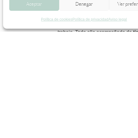
Aceptar
Denegar
Ver prefe
soltar. En este taller te proponemos
energéticos. A través de una mirada 
Política de cookies
Política de privacidad
Aviso legal
emocional. Continuaremos con una
trabajo. Todo ello acompañado de
ti
Será el
sábado 21 de octubre de 12
precio: 20€
Esta sesión estará guiada por
Veróni
Anterior