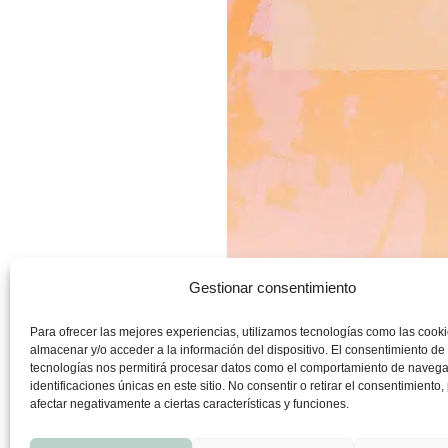
Gestionar consentimiento
Un taller muy especial para
conectar
verano y la introspección y el descan
Para ofrecer las mejores experiencias, utilizamos tecnologías como las cook
almacenar y/o acceder a la información del dispositivo. El consentimiento de
y abrirnos al momento presente
, 
tecnologías nos permitirá procesar datos como el comportamiento de navega
identificaciones únicas en este sitio. No consentir o retirar el consentimiento
emociones relacionadas con la melanc
afectar negativamente a ciertas características y funciones.
En la medicina tradicional china, est