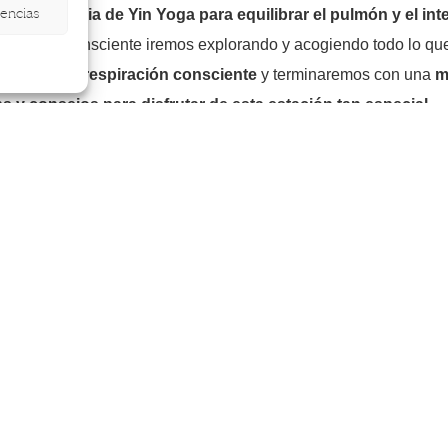
rencias
 una
secuencia de Yin Yoga para equilibrar el pulmón y el int
amable y consciente iremos explorando y acogiendo todo lo que s
práctica de respiración consciente
y terminaremos con una
m
ps y consejos para disfrutar de esta estación tan especial.
.00 a 13.30
ca Isla